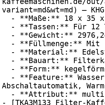
kaffeemaschinen.de/out/
variant=md&wt=md) — KHG

  - **Maße:** 18 x 35 x 25 cm

  - **Tassen:** Für 12 Tassen

  - **Gewicht:** 2976,2g

  - **Füllmenge:** Mit 1,5 Liter Füllmenge

  - **Material:** Edelstahl, Kunststoff

  - **Bauart:** Filterkaffeemaschinen

  - **Form:** kegelförmig

  - **Feature:** Wasserstandsanzeige, Tropfstopp, 
Abschaltautomatik, Warm
  - **Attribut:** multifunktional, integrierbar

- [TKA3M133 Filter-Kaff