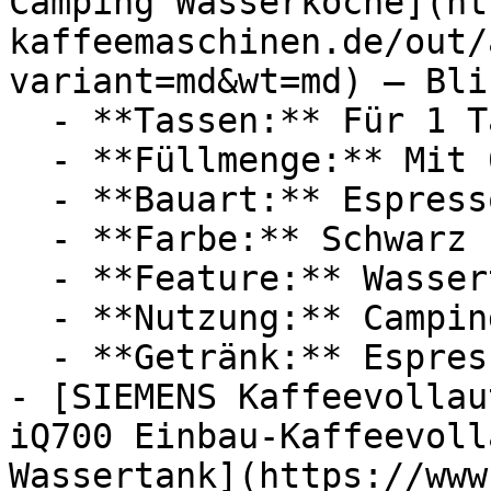
Camping Wasserkoche](ht
kaffeemaschinen.de/out/
variant=md&wt=md) — Bli
  - **Tassen:** Für 1 Tassen

  - **Füllmenge:** Mit 0,05 Liter Füllmenge

  - **Bauart:** Espressokocher, Espressomaschinen

  - **Farbe:** Schwarz

  - **Feature:** Wassertank

  - **Nutzung:** Camping

  - **Getränk:** Espresso

- [SIEMENS Kaffeevollau
iQ700 Einbau-Kaffeevoll
Wassertank](https://www