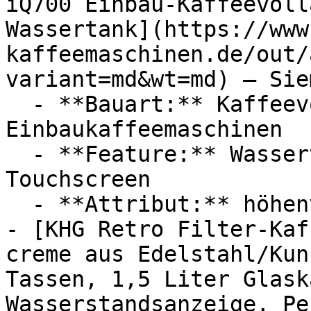
iQ700 Einbau-Kaffeevoll
Wassertank](https://www
kaffeemaschinen.de/out/
variant=md&wt=md) — Siem
  - **Bauart:** Kaffeevollautomaten, 
Einbaukaffeemaschinen

  - **Feature:** Wassertank, Dampfreinigung, 
Touchscreen

  - **Attribut:** höhenverstellbar

- [KHG Retro Filter-Kaf
creme aus Edelstahl/Kun
Tassen, 1,5 Liter Glask
Wasserstandsanzeige, Pe