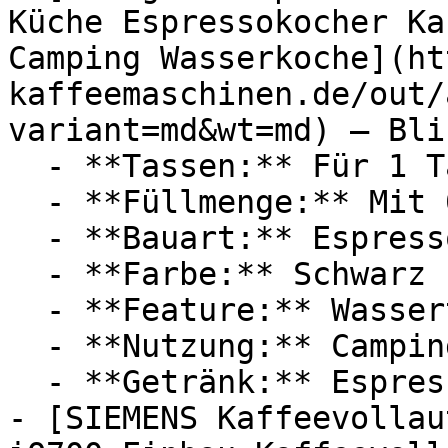
Küche Espressokocher Ka
Camping Wasserkoche](ht
kaffeemaschinen.de/out/
variant=md&wt=md) — Bli
  - **Tassen:** Für 1 Tassen

  - **Füllmenge:** Mit 0,05 Liter Füllmenge

  - **Bauart:** Espressokocher, Espressomaschinen

  - **Farbe:** Schwarz

  - **Feature:** Wassertank

  - **Nutzung:** Camping

  - **Getränk:** Espresso

- [SIEMENS Kaffeevollau