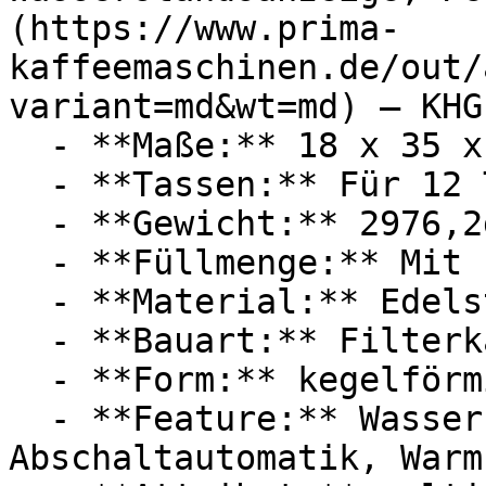
(https://www.prima-
kaffeemaschinen.de/out/
variant=md&wt=md) — KHG

  - **Maße:** 18 x 35 x 25 cm

  - **Tassen:** Für 12 Tassen

  - **Gewicht:** 2976,2g

  - **Füllmenge:** Mit 1,5 Liter Füllmenge

  - **Material:** Edelstahl, Kunststoff

  - **Bauart:** Filterkaffeemaschinen

  - **Form:** kegelförmig

  - **Feature:** Wasserstandsanzeige, Tropfstopp, 
Abschaltautomatik, Warm