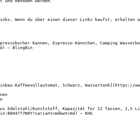
t und behoben werden.

inks. Wenn du über einen dieser Links kaufst, erhalten w
pressokocher Kannen, Espresso-Kännchen, Camping Wasserko
d) — BlingBin

inbau-Kaffeevollautomat, Schwarz, Wassertank](https://ww
us Edelstahl/Kunststoff, Kapazität für 12 Tassen, 1,5 Li
in:B094777N9Y?variant=md&wt=md) — KHG
