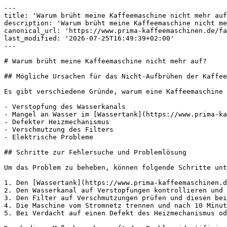
---

title: 'Warum brüht meine Kaffeemaschine nicht mehr auf
description: 'Warum brüht meine Kaffeemaschine nicht me
canonical_url: 'https://www.prima-kaffeemaschinen.de/fa
last_modified: '2026-07-25T16:49:39+02:00'

---

# Warum brüht meine Kaffeemaschine nicht mehr auf?

## Mögliche Ursachen für das Nicht-Aufbrühen der Kaffee
Es gibt verschiedene Gründe, warum eine Kaffeemaschine 
- Verstopfung des Wasserkanals

- Mangel an Wasser im [Wassertank](https://www.prima-ka
- Defekter Heizmechanismus

- Verschmutzung des Filters

- Elektrische Probleme

## Schritte zur Fehlersuche und Problemlösung

Um das Problem zu beheben, können folgende Schritte unt
1. Den [Wassertank](https://www.prima-kaffeemaschinen.d
2. Den Wasserkanal auf Verstopfungen kontrollieren und 
3. Den Filter auf Verschmutzungen prüfen und diesen bei
4. Die Maschine vom Stromnetz trennen und nach 10 Minut
5. Bei Verdacht auf einen Defekt des Heizmechanismus od