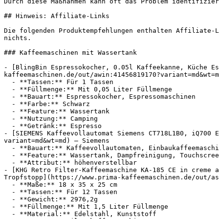
Durch diese Maßnahmen kann oft das Problem identifizier
## Hinweis: Affiliate-Links

Die folgenden Produktempfehlungen enthalten Affiliate-L
nichts.

### Kaffeemaschinen mit Wassertank

- [BlingBin Espressokocher, 0.05l Kaffeekanne, Küche Es
kaffeemaschinen.de/out/awin:41456819170?variant=md&wt=m
  - **Tassen:** Für 1 Tassen

  - **Füllmenge:** Mit 0,05 Liter Füllmenge

  - **Bauart:** Espressokocher, Espressomaschinen

  - **Farbe:** Schwarz

  - **Feature:** Wassertank

  - **Nutzung:** Camping

  - **Getränk:** Espresso

- [SIEMENS Kaffeevollautomat Siemens CT718L1B0, iQ700 E
variant=md&wt=md) — Siemens

  - **Bauart:** Kaffeevollautomaten, Einbaukaffeemaschinen

  - **Feature:** Wassertank, Dampfreinigung, Touchscreen

  - **Attribut:** höhenverstellbar

- [KHG Retro Filter-Kaffeemaschine KA-185 CE in creme a
Tropfstopp](https://www.prima-kaffeemaschinen.de/out/as
  - **Maße:** 18 x 35 x 25 cm

  - **Tassen:** Für 12 Tassen

  - **Gewicht:** 2976,2g

  - **Füllmenge:** Mit 1,5 Liter Füllmenge

  - **Material:** Edelstahl, Kunststoff
