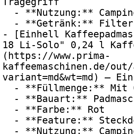
Tragegriff

  - **Nutzung:** Camping

  - **Getränk:** Filterkaffee

- [Einhell Kaffeepadmas
18 Li-Solo" 0,24 l Kaff
(https://www.prima-
kaffeemaschinen.de/out/
variant=md&wt=md) — Einh
  - **Füllmenge:** Mit 0,24 Liter Füllmenge

  - **Bauart:** Padmaschinen

  - **Farbe:** Rot

  - **Feature:** Steckdose

  - **Nutzung:** Camping
