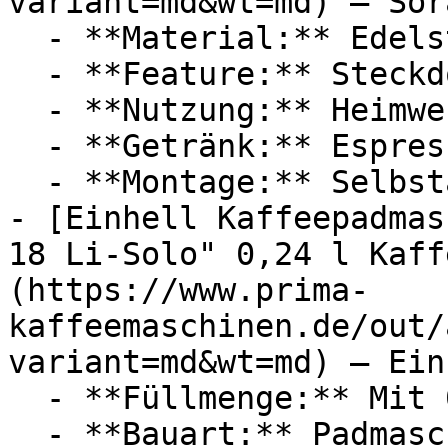
variant=md&wt=md) — Sora
  - **Material:** Edelstahl

  - **Feature:** Steckdose

  - **Nutzung:** Heimwerken, Brühen

  - **Getränk:** Espresso

  - **Montage:** Selbstaufbau

- [Einhell Kaffeepadmas
18 Li-Solo" 0,24 l Kaff
(https://www.prima-
kaffeemaschinen.de/out/
variant=md&wt=md) — Einh
  - **Füllmenge:** Mit 0,24 Liter Füllmenge

  - **Bauart:** Padmaschinen
