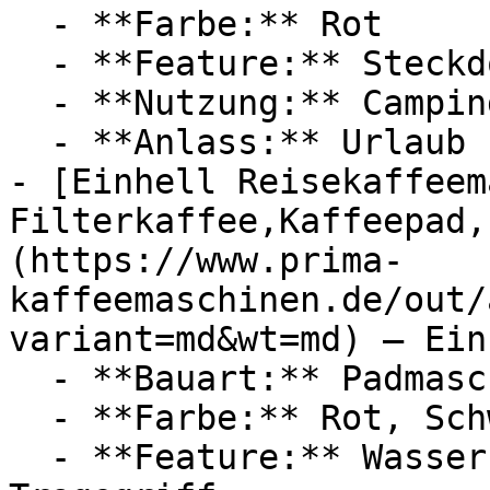
  - **Farbe:** Rot

  - **Feature:** Steckdose

  - **Nutzung:** Camping

  - **Anlass:** Urlaub

- [Einhell Reisekaffeem
Filterkaffee,Kaffeepad,
(https://www.prima-
kaffeemaschinen.de/out/
variant=md&wt=md) — Einh
  - **Bauart:** Padmaschinen

  - **Farbe:** Rot, Schwarz

  - **Feature:** Wasserbehälter, Steckdose, 