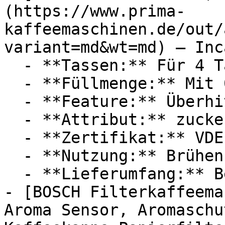
(https://www.prima-
kaffeemaschinen.de/out/
variant=md&wt=md) — Inca
  - **Tassen:** Für 4 Tassen

  - **Füllmenge:** Mit 0,25 Liter Füllmenge

  - **Feature:** Überhitzungsschutz

  - **Attribut:** zuckerfrei

  - **Zertifikat:** VDE Zertifikat

  - **Nutzung:** Brühen

  - **Lieferumfang:** Bedienungsanleitung

- [BOSCH Filterkaffeema
Aroma Sensor, Aromaschu