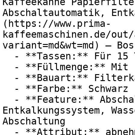
Kaffeekanne Papierfilte
Abschaltautomatik, Entk
(https://www.prima-
kaffeemaschinen.de/out/
variant=md&wt=md) — Bosc
  - **Tassen:** Für 15 Tassen

  - **Füllmenge:** Mit 1,25 Liter Füllmenge

  - **Bauart:** Filterkaffeemaschinen

  - **Farbe:** Schwarz

  - **Feature:** Abschaltautomatik, 
Entkalkungssystem, Wass
Abschaltung

  - **Attribut:** abnehmbar
