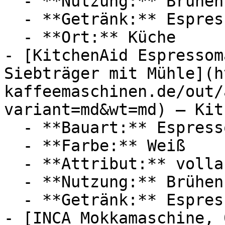
  - **Nutzung:** Brühen

  - **Getränk:** Espresso

  - **Ort:** Küche

- [KitchenAid Espressom
Siebträger mit Mühle](h
kaffeemaschinen.de/out/
variant=md&wt=md) — Kit
  - **Bauart:** Espressomaschinen

  - **Farbe:** Weiß

  - **Attribut:** vollautomatisch

  - **Nutzung:** Brühen

  - **Getränk:** Espresso

- [INCA Mokkamaschine, 