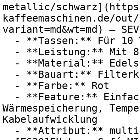
metallic/schwarz](https
kaffeemaschinen.de/out/
variant=md&wt=md) — SEVE
  - **Tassen:** Für 10 Tassen

  - **Leistung:** Mit 800 Watt

  - **Material:** Edelstahl

  - **Bauart:** Filterkaffeemaschinen

  - **Farbe:** Rot

  - **Feature:** Einfacher Bedienung, 
Wärmespeicherung, Tempe
Kabelaufwicklung

  - **Attribut:** multifunktional
