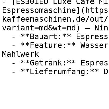
- [ES301EU Luxe Café MI
Espressomaschine](https
kaffeemaschinen.de/out/
variant=md&wt=md) — Ninj
  - **Bauart:** Espressomaschinen

  - **Feature:** Wasserbehälter, Bohnenbehälter, 
Mahlwerk

  - **Getränk:** Espresso, Filterkaffee
