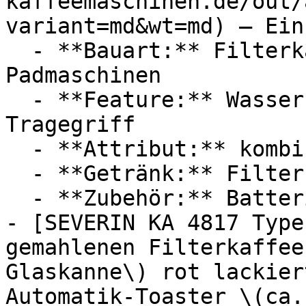
kaffeemaschinen.de/out/
variant=md&wt=md) — Einh
  - **Bauart:** Filterkaffeemaschinen, 
Padmaschinen

  - **Feature:** Wasserbehälter, Wassertank, 
Tragegriff

  - **Attribut:** kombinierbar, tragbar

  - **Getränk:** Filterkaffee

  - **Zubehör:** Batterien

- [SEVERIN KA 4817 Type
gemahlenen Filterkaffee
Glaskanne\) rot lackier
Automatik-Toaster \(ca.