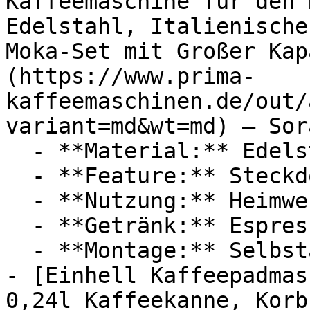
Kaffeemaschine für den 
Edelstahl, Italienische
Moka-Set mit Großer Kap
(https://www.prima-
kaffeemaschinen.de/out/
variant=md&wt=md) — Sora
  - **Material:** Edelstahl

  - **Feature:** Steckdose

  - **Nutzung:** Heimwerken, Brühen

  - **Getränk:** Espresso

  - **Montage:** Selbstaufbau

- [Einhell Kaffeepadmas
0,24l Kaffeekanne, Korb