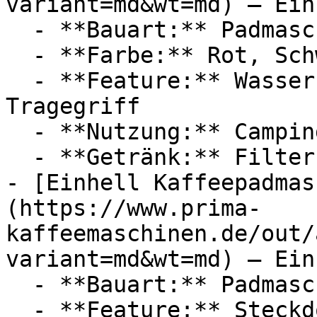
variant=md&wt=md) — Einh
  - **Bauart:** Padmaschinen

  - **Farbe:** Rot, Schwarz

  - **Feature:** Wasserbehälter, Steckdose, 
Tragegriff

  - **Nutzung:** Camping

  - **Getränk:** Filterkaffee

- [Einhell Kaffeepadmas
(https://www.prima-
kaffeemaschinen.de/out/
variant=md&wt=md) — Einh
  - **Bauart:** Padmaschinen

  - **Feature:** Steckdose
