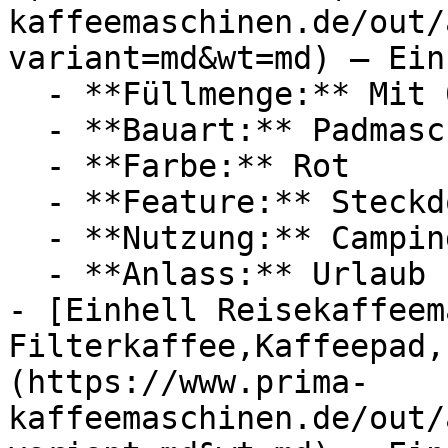
kaffeemaschinen.de/out/
variant=md&wt=md) — Einh
  - **Füllmenge:** Mit 0,24 Liter Füllmenge

  - **Bauart:** Padmaschinen

  - **Farbe:** Rot

  - **Feature:** Steckdose

  - **Nutzung:** Camping

  - **Anlass:** Urlaub

- [Einhell Reisekaffeem
Filterkaffee,Kaffeepad,
(https://www.prima-
kaffeemaschinen.de/out/