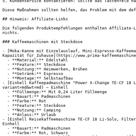
5. Kundenservice kontaktieren: Sollte das Tastenfeld na
Diese Maßnahmen sollten helfen, das Problem mit dem def
## Hinweis: Affiliate-Links

Die folgenden Produktempfehlungen enthalten Affiliate-L
nichts.

### Kaffeemaschinen mit Steckdose

- [Moka-Kanne mit Einzelauslauf, Mini-Espresso-Kaffeema
Kapazität für Zuhause](https://www.prima-kaffeemaschine
  - **Material:** Edelstahl

  - **Feature:** Steckdose

  - **Nutzung:** Heimwerken, Brühen

  - **Getränk:** Espresso

  - **Montage:** Selbstaufbau

- [Einhell Kaffeepadmaschine "Power X-Change TE-CF 18 L
variant=md&wt=md) — Einhell

  - **Füllmenge:** Mit 0,24 Liter Füllmenge

  - **Bauart:** Padmaschinen

  - **Farbe:** Rot

  - **Feature:** Steckdose

  - **Nutzung:** Camping

  - **Anlass:** Urlaub

- [Einhell Reisekaffeemaschine TE-CF 18 Li-Solo, Filter
Einhell

  - **Bauart:** Padmaschinen

  - **Farbe:** Rot, Schwarz
