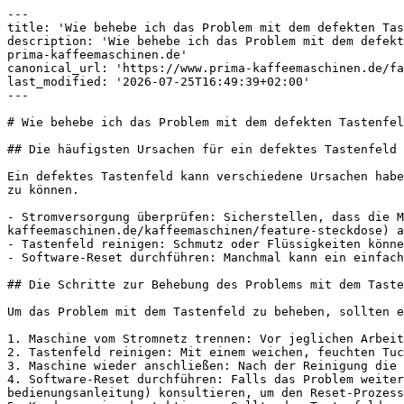
---

title: 'Wie behebe ich das Problem mit dem defekten Tas
description: 'Wie behebe ich das Problem mit dem defekt
prima-kaffeemaschinen.de'

canonical_url: 'https://www.prima-kaffeemaschinen.de/fa
last_modified: '2026-07-25T16:49:39+02:00'

---

# Wie behebe ich das Problem mit dem defekten Tastenfel
## Die häufigsten Ursachen für ein defektes Tastenfeld

Ein defektes Tastenfeld kann verschiedene Ursachen habe
zu können.

- Stromversorgung überprüfen: Sicherstellen, dass die M
kaffeemaschinen.de/kaffeemaschinen/feature-steckdose) a
- Tastenfeld reinigen: Schmutz oder Flüssigkeiten könne
- Software-Reset durchführen: Manchmal kann ein einfach
## Die Schritte zur Behebung des Problems mit dem Taste
Um das Problem mit dem Tastenfeld zu beheben, sollten e
1. Maschine vom Stromnetz trennen: Vor jeglichen Arbeit
2. Tastenfeld reinigen: Mit einem weichen, feuchten Tuc
3. Maschine wieder anschließen: Nach der Reinigung die 
4. Software-Reset durchführen: Falls das Problem weiter
bedienungsanleitung) konsultieren, um den Reset-Prozess