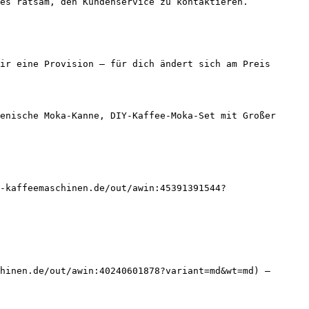
es ratsam, den Kundenservice zu kontaktieren.

ir eine Provision — für dich ändert sich am Preis 
enische Moka-Kanne, DIY-Kaffee-Moka-Set mit Großer 
-kaffeemaschinen.de/out/awin:45391391544?
hinen.de/out/awin:40240601878?variant=md&wt=md) — 