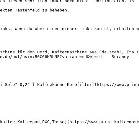
ch diesen Schritten immer noch nicht funktionieren, ist 
ekten Tastenfeld zu beheben.

inks. Wenn du über einen dieser Links kaufst, erhalten w
schine für den Herd, Kaffeemaschine aus Edelstahl, Itali
n.de/out/asin:B0C66K5LNF?variant=md&wt=md) — Sorandy

i-Solo" 0,24 l Kaffeekanne Korbfilter](https://www.prima
kaffee,Kaffeepad,PXC,Tasse](https://www.prima-kaffeemasc