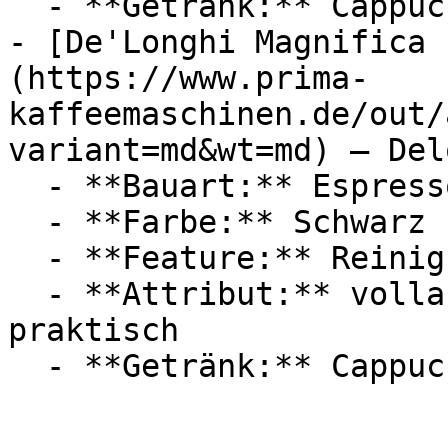
  - **Getränk:** Cappuccino, Latte Macchiato

- [De'Longhi Magnifica 
(https://www.prima-
kaffeemaschinen.de/out/
variant=md&wt=md) — Del
  - **Bauart:** Espressomaschinen

  - **Farbe:** Schwarz

  - **Feature:** Reinigungsfunktion

  - **Attribut:** vollautomatisch, hygienisch, 
praktisch
