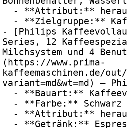
Bohnenbehälter, Wasserta
  - **Attribut:** herausnehmbar, hygienisch

  - **Zielgruppe:** Kaffeeliebhaber

- [Philips Kaffeevollau
Series, 12 Kaffeespezia
Milchsystem und 4 Benut
(https://www.prima-
kaffeemaschinen.de/out/
variant=md&wt=md) — Phil
  - **Bauart:** Kaffeevollautomaten

  - **Farbe:** Schwarz

  - **Attribut:** herausnehmbar, hygienisch

  - **Getränk:** Espresso, Cappuccino, Latte 