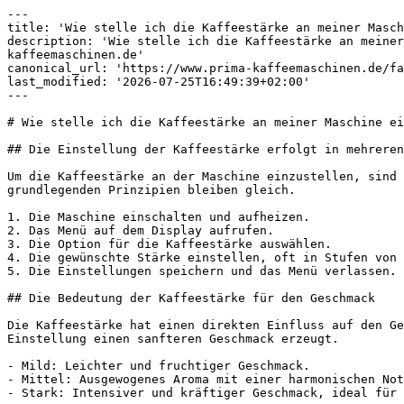
---

title: 'Wie stelle ich die Kaffeestärke an meiner Masch
description: 'Wie stelle ich die Kaffeestärke an meiner
kaffeemaschinen.de'

canonical_url: 'https://www.prima-kaffeemaschinen.de/fa
last_modified: '2026-07-25T16:49:39+02:00'

---

# Wie stelle ich die Kaffeestärke an meiner Maschine ei
## Die Einstellung der Kaffeestärke erfolgt in mehreren
Um die Kaffeestärke an der Maschine einzustellen, sind 
grundlegenden Prinzipien bleiben gleich.

1. Die Maschine einschalten und aufheizen.

2. Das Menü auf dem Display aufrufen.

3. Die Option für die Kaffeestärke auswählen.

4. Die gewünschte Stärke einstellen, oft in Stufen von 
5. Die Einstellungen speichern und das Menü verlassen.

## Die Bedeutung der Kaffeestärke für den Geschmack

Die Kaffeestärke hat einen direkten Einfluss auf den Ge
Einstellung einen sanfteren Geschmack erzeugt.

- Mild: Leichter und fruchtiger Geschmack.

- Mittel: Ausgewogenes Aroma mit einer harmonischen Not
- Stark: Intensiver und kräftiger Geschmack, ideal für 