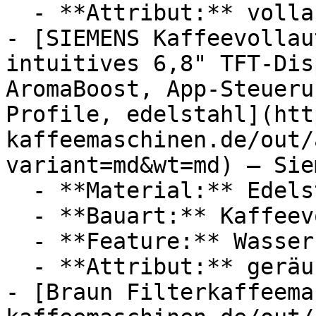
  - **Attribut:** vollautomatisch

- [SIEMENS Kaffeevollau
intuitives 6,8" TFT-Dis
AromaBoost, App-Steueru
Profile, edelstahl](htt
kaffeemaschinen.de/out/
variant=md&wt=md) — Siem
  - **Material:** Edelstahl

  - **Bauart:** Kaffeevollautomaten

  - **Feature:** Wasserfilter, Wassertank

  - **Attribut:** geräuschlos

- [Braun Filterkaffeema