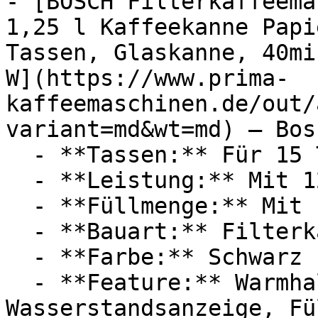
- [BOSCH Filterkaffeema
1,25 l Kaffeekanne Papi
Tassen, Glaskanne, 40mi
W](https://www.prima-
kaffeemaschinen.de/out/
variant=md&wt=md) — Bosc
  - **Tassen:** Für 15 Tassen

  - **Leistung:** Mit 1200 Watt

  - **Füllmenge:** Mit 1,25 Liter Füllmenge

  - **Bauart:** Filterkaffeemaschinen

  - **Farbe:** Schwarz

  - **Feature:** Warmhaltefunktion, 
Wasserstandsanzeige, Fü