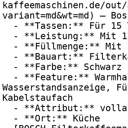
kaffeemaschinen.de/out/
variant=md&wt=md) — Bosc
  - **Tassen:** Für 15 Tassen

  - **Leistung:** Mit 1200 Watt

  - **Füllmenge:** Mit 1,25 Liter Füllmenge

  - **Bauart:** Filterkaffeemaschinen

  - **Farbe:** Schwarz

  - **Feature:** Warmhaltefunktion, 
Wasserstandsanzeige, Fü
Kabelstaufach

  - **Attribut:** vollautomatisch, abnehmbar

  - **Ort:** Küche
