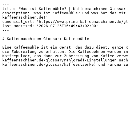
---

title: 'Was ist Kaffeemühle? | Kaffeemaschinen-Glossar 
description: 'Was ist Kaffeemühle? Und was hat das mit 
kaffeemaschinen.de!'

canonical_url: 'https://www.prima-kaffeemaschinen.de/gl
last_modified: '2026-07-25T16:49:43+02:00'

---

# Kaffeemaschinen-Glossar: Kaffeemühle

Eine Kaffeemühle ist ein Gerät, das dazu dient, ganze K
die Zubereitung zu erhalten. Die Kaffeebohnen werden in
Kaffeepulver, das dann zur Zubereitung von Kaffee verw
kaffeemaschinen.de/glossar/mahlgrad)-Einstellungen nach