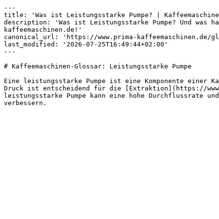
---

title: 'Was ist Leistungsstarke Pumpe? | Kaffeemaschine
description: 'Was ist Leistungsstarke Pumpe? Und was ha
kaffeemaschinen.de!'

canonical_url: 'https://www.prima-kaffeemaschinen.de/gl
last_modified: '2026-07-25T16:49:44+02:00'

---

# Kaffeemaschinen-Glossar: Leistungsstarke Pumpe

Eine leistungsstarke Pumpe ist eine Komponente einer Ka
Druck ist entscheidend für die [Extraktion](https://www
leistungsstarke Pumpe kann eine hohe Durchflussrate und