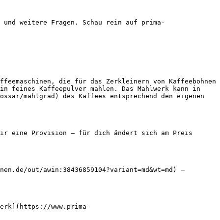
 und weitere Fragen. Schau rein auf prima-
ffeemaschinen, die für das Zerkleinern von Kaffeebohnen 
in feines Kaffeepulver mahlen. Das Mahlwerk kann in 
ossar/mahlgrad) des Kaffees entsprechend den eigenen 
ir eine Provision — für dich ändert sich am Preis 
nen.de/out/awin:38436859104?variant=md&wt=md) — 
erk](https://www.prima-