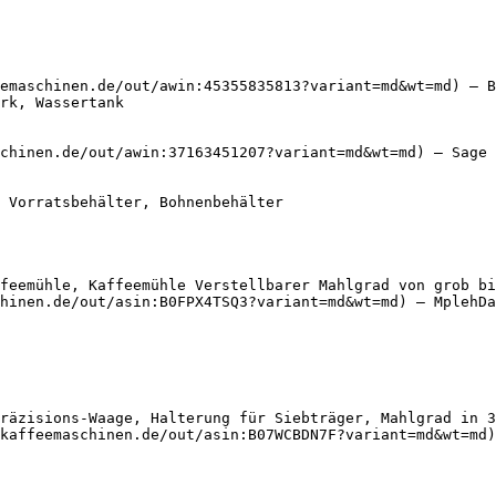
emaschinen.de/out/awin:45355835813?variant=md&wt=md) — B
chinen.de/out/awin:37163451207?variant=md&wt=md) — Sage

feemühle, Kaffeemühle Verstellbarer Mahlgrad von grob bi
hinen.de/out/asin:B0FPX4TSQ3?variant=md&wt=md) — MplehDa

räzisions-Waage, Halterung für Siebträger, Mahlgrad in 3
kaffeemaschinen.de/out/asin:B07WCBDN7F?variant=md&wt=md)