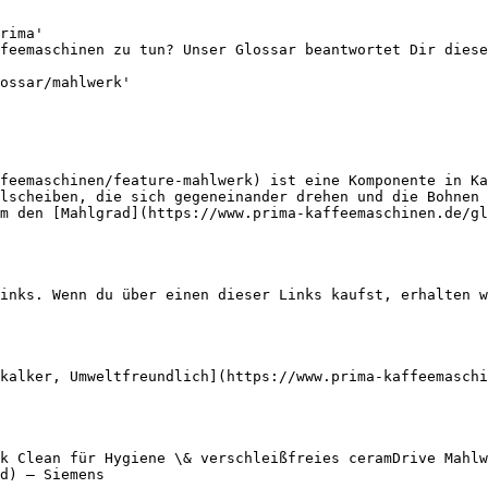
rima'

feemaschinen zu tun? Unser Glossar beantwortet Dir diese
ossar/mahlwerk'

feemaschinen/feature-mahlwerk) ist eine Komponente in Ka
lscheiben, die sich gegeneinander drehen und die Bohnen 
m den [Mahlgrad](https://www.prima-kaffeemaschinen.de/gl
inks. Wenn du über einen dieser Links kaufst, erhalten w
kalker, Umweltfreundlich](https://www.prima-kaffeemaschi
k Clean für Hygiene \& verschleißfreies ceramDrive Mahlw
d) — Siemens
