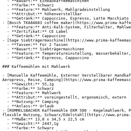
  - **Bauart:** Einbaukaffeemaschinen

  - **Farbe:** Schwarz

  - **Feature:** Mahlwerk, Mahlgradeinstellung

  - **Attribut:** höhenverstellbar

  - **Getränk:** Cappuccino, Espresso, Latte Macchiato

- [Bosch TKA8A683 coffee maker](https://www.prima-kaffe
  - **Feature:** Anti-Kalk-System, Filterhalter, Mahlwerk, Wassertank

  - **Zertifikat:** CE Label

  - **Getränk:** Cappuccino

- [Sage Siebträgermaschine](https://www.prima-kaffeemas
  - **Tassen:** Für 2 Tassen

  - **Bauart:** Siebträgermaschinen

  - **Feature:** Temperatureinstellung, Wasserbehälter, Vorratsbehälter, Bohnenbehälter

  - **Getränk:** Espresso, Cappuccino

### Kaffeemühlen mit Mahlwerk

- [Manuelle Kaffeemühle, Externer Verstellbarer Handkaf
Aeropress, Reise, Camping](https://www.prima-kaffeemasc
  - **Gewicht:** 55,1g

  - **Farbe:** Schwarz

  - **Feature:** Mahlwerk

  - **Attribut:** voreingestellt, ergonomisch, extern

  - **Nutzung:** Camping

  - **Anlass:** Urlaub

- [ROMMELSBACHER Kaffeemühle EKM 500 - Kegelmahlwerk, P
flexible Nutzung, Schwarz/Edelstahl](https://www.prima-
  - **Maße:** 13,8 x 34,5 x 22,5 cm

  - **Gewicht:** 2447,1g

  - **Farbe:** Schwarz
