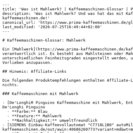
---

title: 'Was ist Mahlwerk? | Kaffeemaschinen-Glossar | P
description: 'Was ist Mahlwerk? Und was hat das mit Kaf
kaffeemaschinen.de!'

canonical_url: 'https://www.prima-kaffeemaschinen.de/gl
last_modified: '2026-07-25T16:49:44+02:00'

---

# Kaffeemaschinen-Glossar: Mahlwerk

Ein [Mahlwerk](https://www.prima-kaffeemaschinen.de/kaf
verantwortlich ist. Es besteht aus Mahlsteinen oder Mah
unterschiedlichen Feinheitsgraden eingestellt werden, u
Vorlieben anzupassen.

## Hinweis: Affiliate-Links

Die folgenden Produktempfehlungen enthalten Affiliate-L
nichts.

### Kaffeemaschinen mit Mahlwerk

- [De'Longhi® Pinguino Kaffeemaschine mit Mahlwerk, Ent
De'Longhi Pinguino

  - **Farbe:** Blau

  - **Feature:** Mahlwerk

  - **Nachhaltigkeit:** umweltfreundlich

- [SIEMENS Einbau-Kaffeevollautomat "CT718L1B0" autoMil
kaffeemaschinen.de/out/awin:40686260773?variant=md&wt=m