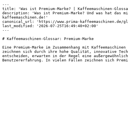
---

title: 'Was ist Premium-Marke? | Kaffeemaschinen-Glossa
description: 'Was ist Premium-Marke? Und was hat das mi
kaffeemaschinen.de!'

canonical_url: 'https://www.prima-kaffeemaschinen.de/gl
last_modified: '2026-07-25T16:49:40+02:00'

---

# Kaffeemaschinen-Glossar: Premium-Marke

Eine Premium-Marke im Zusammenhang mit Kaffeemaschinen 
zeichnen sich durch ihre hohe Qualität, innovative Tech
entscheiden, erwarten in der Regel eine außergewöhnlich