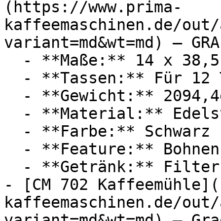
(https://www.prima-
kaffeemaschinen.de/out/
variant=md&wt=md) — GRAE
  - **Maße:** 14 x 38,5 x 27,5 cm

  - **Tassen:** Für 12 Tassen

  - **Gewicht:** 2094,4g

  - **Material:** Edelstahl

  - **Farbe:** Schwarz

  - **Feature:** Bohnenbehälter

  - **Getränk:** Filterkaffee

- [CM 702 Kaffeemühle](
kaffeemaschinen.de/out/
variant=md&wt=md) — Grae