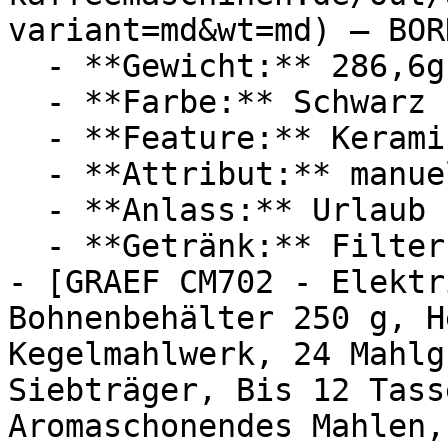
variant=md&wt=md) — BORD
  - **Gewicht:** 286,6g

  - **Farbe:** Schwarz

  - **Feature:** Keramikmahlwerk

  - **Attribut:** manuell

  - **Anlass:** Urlaub

  - **Getränk:** Filterkaffee, Espresso

- [GRAEF CM702 - Elektr
Bohnenbehälter 250 g, H
Kegelmahlwerk, 24 Mahlg
Siebträger, Bis 12 Tass
Aromaschonendes Mahlen,