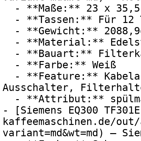
  - **Maße:** 23 x 35,5 x 18,8 cm

  - **Tassen:** Für 12 Tassen

  - **Gewicht:** 2088,9g

  - **Material:** Edelstahl

  - **Bauart:** Filterkaffeemaschinen

  - **Farbe:** Weiß

  - **Feature:** Kabelaufwicklung, Abschaltung, 
Ausschalter, Filterhalte
  - **Attribut:** spülmaschinenfest, aromatisch

- [Siemens EQ300 TF301E
kaffeemaschinen.de/out/
variant=md&wt=md) — Siem