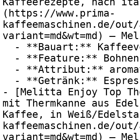
Kaffeerezepte, nach ita
(https://www.prima-
kaffeemaschinen.de/out/
variant=md&wt=md) — Meli
  - **Bauart:** Kaffeevollautomaten

  - **Feature:** Bohnenbehälter

  - **Attribut:** aromatisch

  - **Getränk:** Espresso, Café Crème

- [Melitta Enjoy Top Th
mit Thermkanne aus Edel
Kaffee, in Weiß/Edelsta
kaffeemaschinen.de/out/
variant=md&wt=md) — Meli